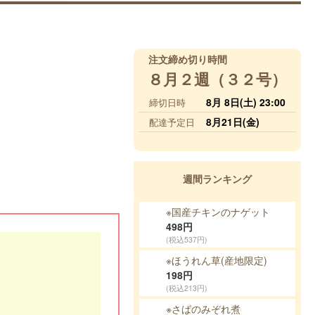
注文締め切り時間
８月２週（３２号）
8月 8日(土) 23:00
締切日時
8月21日(金)
配達予定日
週間ランキング
※国産チキンのナ
ゲット
498
円
(税込537円)
※ほうれん草(産地
限定)
198
円