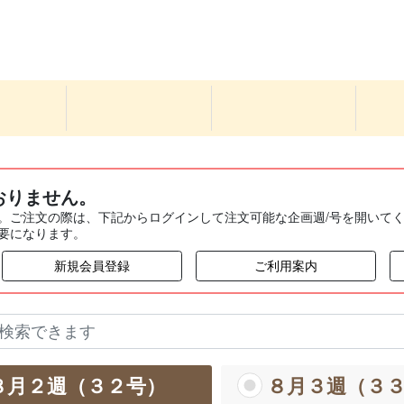
おりません。
。ご注文の際は、下記からログインして注文可能な企画週/号を開いて
要になります。
新規会員登録
ご利用案内
８月２週（３２号）
８月３週（３