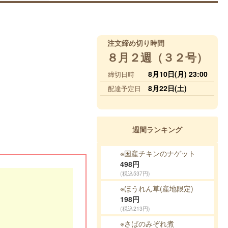
注文締め切り時間
８月２週（３２号）
8月10日(月) 23:00
締切日時
8月22日(土)
配達予定日
週間ランキング
※国産チキンのナゲット
498
円
(税込537円)
※ほうれん草(産地限定)
198
円
(税込213円)
※さばのみぞれ煮