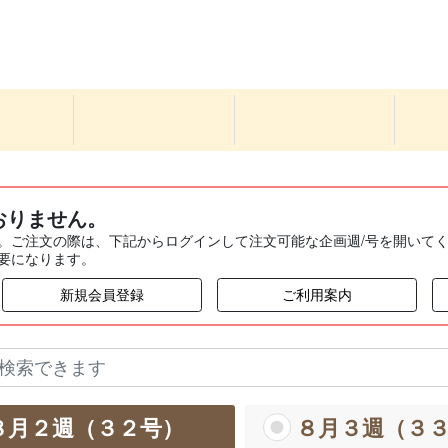
おりません。
。ご注文の際は、下記からログインして注文可能な企画週/号を開いて
要になります。
新規会員登録
ご利用案内
８月２週（３２号）
８月３週（３