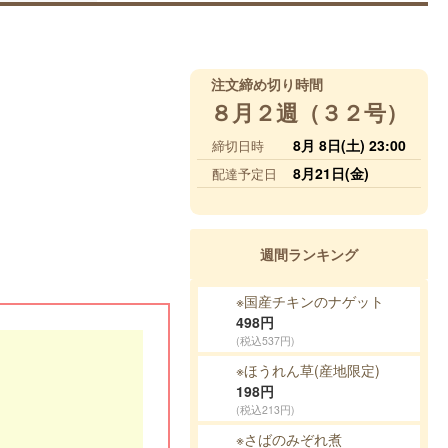
注文締め切り時間
８月２週（３２号）
8月 8日(土) 23:00
締切日時
8月21日(金)
配達予定日
週間ランキング
※国産チキンのナゲット
498
円
(税込537円)
※ほうれん草(産地限定)
198
円
(税込213円)
※さばのみぞれ煮