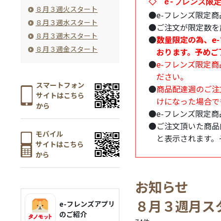
◇ e-フレンズ限
８月３週火スタート
●
e-フレンズ限定
８月３週水スタート
●
ご注文が限定数を
８月３週木スタート
●
数量限定の為、e
８月３週金スタート
おります。予めご
●
e-フレンズ限定
ださい。
スマートフォン
●
商品配達週のご注
サイトはこちら
けになった場合で
から
●
e-フレンズ限定
●
ご注文頂いた商品
モバイル
と表示されます。
サイトはこちら
から
お知らせ
８月３週月ス
e-フレンズアプリ
のご紹介