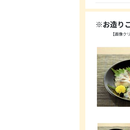
※お造り
【画像ク