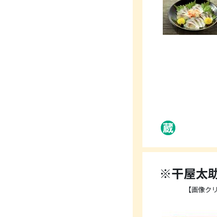
※干屋太助
【画像ク