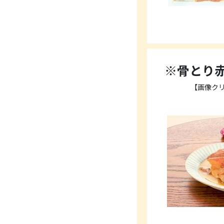
※骨とり
【画像ク