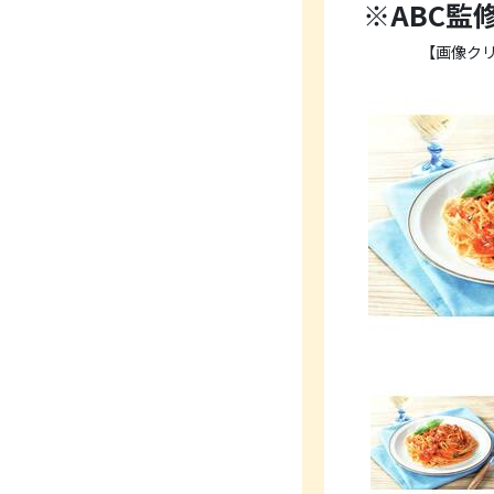
※ABC監
【画像ク