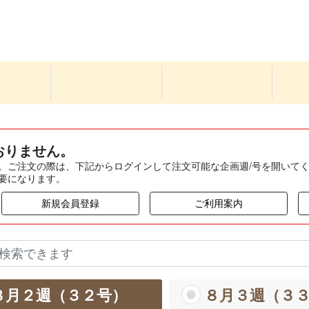
おりません。
。ご注文の際は、下記からログインして注文可能な企画週/号を開いて
要になります。
新規会員登録
ご利用案内
８月２週（３２号）
８月３週（３