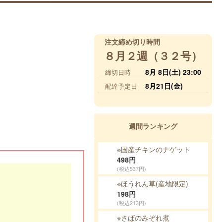
注文締め切り時間
８月２週（３２号）
8月 8日(土) 23:00
締切日時
8月21日(金)
配達予定日
週間ランキング
※国産チキンのナゲット
498
円
(税込537円)
※ほうれん草(産地限定)
198
円
(税込213円)
※さばのみぞれ煮