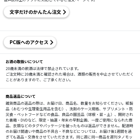
文字だけのかんたん注文
PC版へのアクセス
お酒の取扱いについて
20歳未満の飲酒は法律で禁止されています。
ご注文時に20歳未満と確認された場合は、酒類の販売を中止させていただく
ことがありますので、ご了承ください。
商品返品について
雑貨商品の返品の際は、お届け日、商品名、数量をお知らせください。紙製
品（おむつや生理衛生用品を含む）、洗剤のケース規格、サプリメント・防
災食・ペットフードなどの食品、良品の園芸品（球根・苗・土）、開封され
た書籍・DVDなど、限定・抽選・年末の早割企画、一度ご使用になられた商
品、衣類などのタグやパッケージを破ったものは返品ができません。配達時
のお届け間違いや商品の不具合・不良などについては、お届け後1週間を過
ぎても返品・交換をさせていただきます。同じ週に同一商品を週刊タノモッ