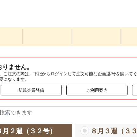
おりません。
。ご注文の際は、下記からログインして注文可能な企画週/号を開いて
要になります。
新規会員登録
ご利用案内
８月２週（３２号）
８月３週（３