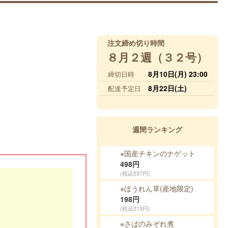
注文締め切り時間
８月２週（３２号）
8月10日(月) 23:00
締切日時
8月22日(土)
配達予定日
週間ランキング
※国産チキンのナゲット
498
円
(税込537円)
※ほうれん草(産地限定)
198
円
(税込213円)
※さばのみぞれ煮