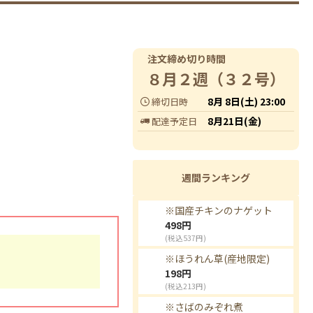
注文締め切り時間
８月２週（３２号）
8月 8日(土) 23:00
締切日時
8月21日(金)
配達予定日
週間ランキング
※国産チキンのナゲット
498
円
(税込537円)
※ほうれん草(産地限定)
198
円
(税込213円)
※さばのみぞれ煮