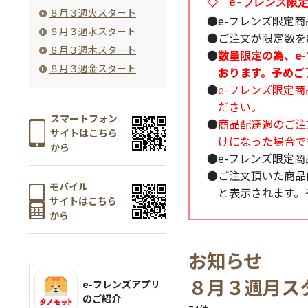
◇ e-フレンズ限
８月３週火スタート
●
e-フレンズ限定
８月３週水スタート
●
ご注文が限定数を
８月３週木スタート
●
数量限定の為、e
８月３週金スタート
おります。予めご
●
e-フレンズ限定
ださい。
スマートフォン
●
商品配達週のご注
サイトはこちら
けになった場合で
から
●
e-フレンズ限定
●
ご注文頂いた商品
モバイル
と表示されます。
サイトはこちら
から
お知らせ
８月３週月ス
e-フレンズアプリ
のご紹介