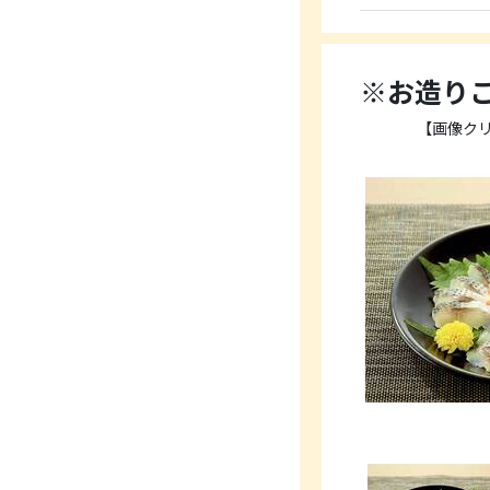
※お造り
【画像ク