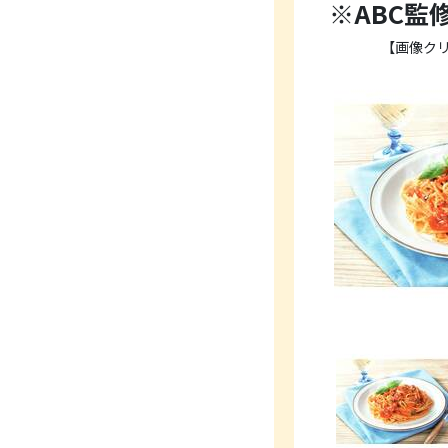
※ABC監
【画像ク