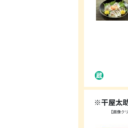
※干屋太助
【画像ク