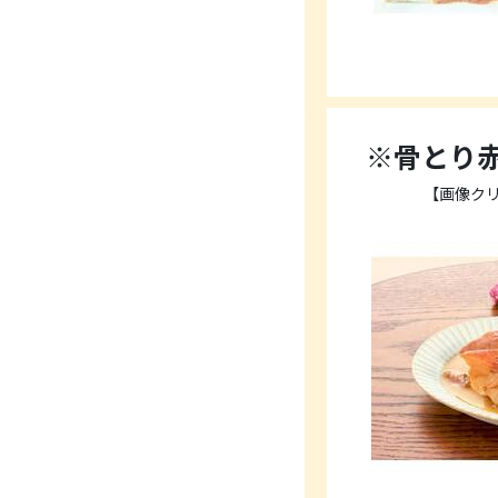
※骨とり
【画像ク