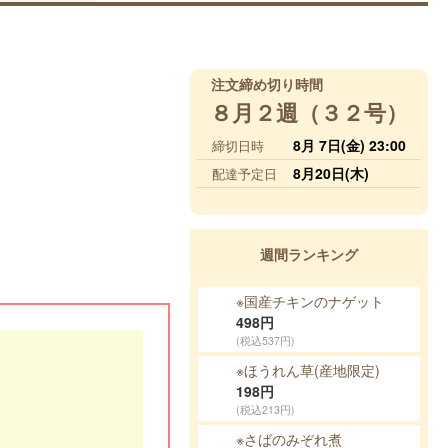
注文締め切り時間
８月２週（３２号）
8月 7日(金) 23:00
締切日時
8月20日(木)
配達予定日
週間ランキング
※国産チキンのナゲット
498
円
(税込537円)
※ほうれん草(産地限定)
198
円
(税込213円)
※さばのみぞれ煮