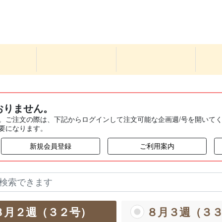
おりません。
。ご注文の際は、下記からログインして注文可能な企画週/号を開いて
要になります。
新規会員登録
ご利用案内
８月２週（３２号）
８月３週（３